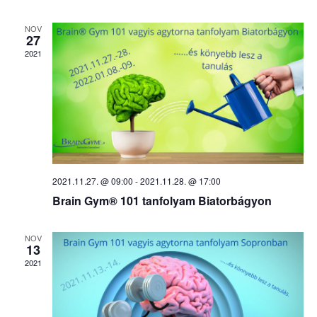
Views
NOV
Navig
27
2021
2021.11.27. @ 09:00
-
2021.11.28. @ 17:00
Brain Gym® 101 tanfolyam Biatorbágyon
NOV
13
2021