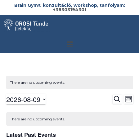
Brain Gym®️ konzultáció, workshop, tanfolyam:
+36303194301
There are no upcoming events.
2026-08-09
SEARCH
Ev
Event
MON
Select
Vi
Searc
date.
There are no upcoming events.
Na
and
Latest Past Events