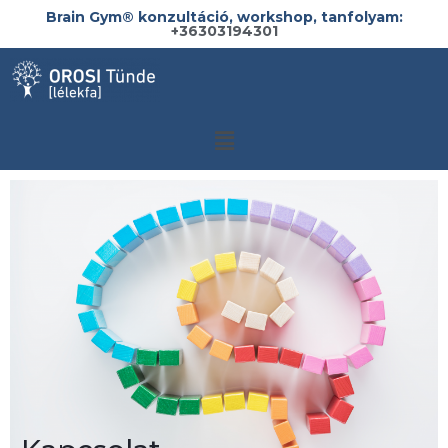
Brain Gym®️ konzultáció, workshop, tanfolyam:
+36303194301