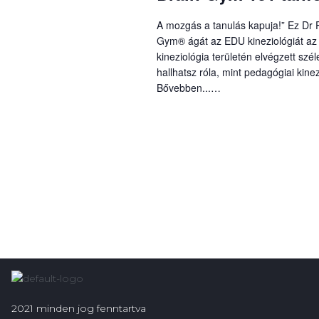
A mozgás a tanulás kapuja!” Ez Dr P
Gym® ágát az EDU kineziológiát az o
kineziológia területén elvégzett sz
hallhatsz róla, mint pedagógiai kine
Bővebben...…
2021 minden jog fenntartva