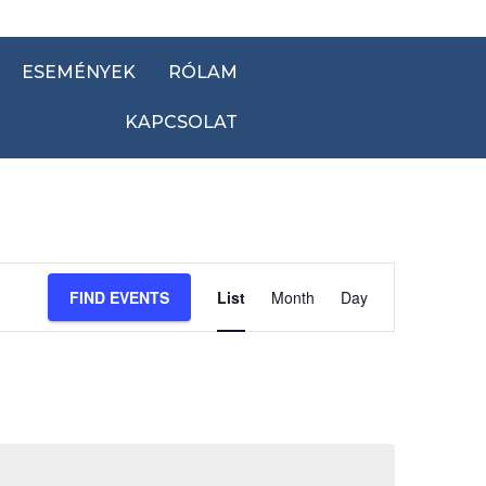
ESEMÉNYEK
RÓLAM
KAPCSOLAT
Event
FIND EVENTS
List
Month
Day
Views
Navigation