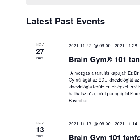
Views
Navigation
Latest Past Events
NOV
2021.11.27. @ 09:00
-
2021.11.28.
27
Brain Gym® 101 tan
2021
"A mozgás a tanulás kapuja!” Ez Dr 
Gym® ágát az EDU kineziológiát az o
kineziológia területén elvégzett sz
hallhatsz róla, mint pedagógiai kine
Bővebben...…
NOV
2021.11.13. @ 09:00
-
2021.11.14.
13
Brain Gym 101 tan
2021