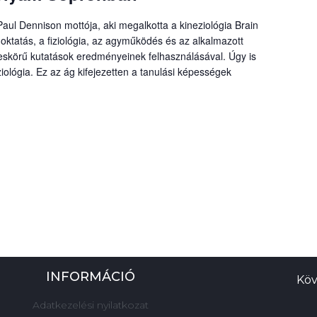
aul Dennison mottója, aki megalkotta a kineziológia Brain
ktatás, a fiziológia, az agyműködés és az alkalmazott
éleskörű kutatások eredményeinek felhasználásával. Úgy is
ziológia. Ez az ág kifejezetten a tanulási képességek
INFORMÁCIÓ
Köv
Adatkezelési nyilatkozat