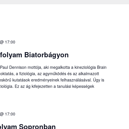
 @ 17:00
folyam Biatorbágyon
Paul Dennison mottója, aki megalkotta a kineziológia Brain
ktatás, a fiziológia, az agyműködés és az alkalmazott
éleskörű kutatások eredményeinek felhasználásával. Úgy is
ziológia. Ez az ág kifejezetten a tanulási képességek
 @ 17:00
folyam Sopronban